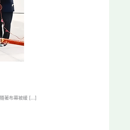
著布幕被緩 […]