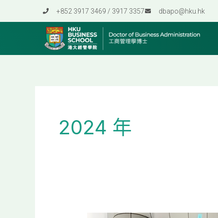
Skip
+852 3917 3469 / 3917 3357
dbapo@hku.hk
to
content
2024 年