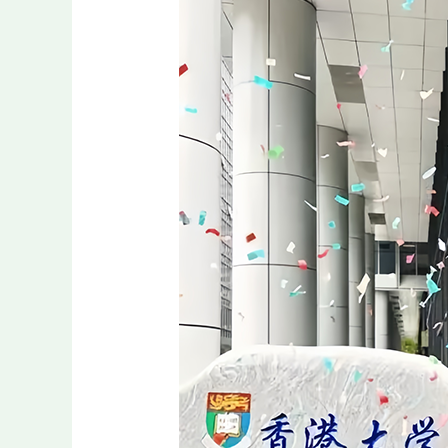
晏
緒
飛：
凡
事
致
精
大
道
簡
然