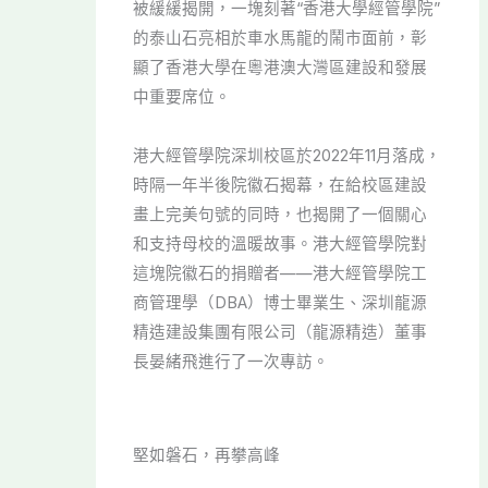
被緩緩揭開，一塊刻著“香港大學經管學院”
的泰山石亮相於車水馬龍的鬧市面前，彰
顯了香港大學在粵港澳大灣區建設和發展
中重要席位。
港大經管學院深圳校區於2022年11月落成，
時隔一年半後院徽石揭幕，在給校區建設
畫上完美句號的同時，也揭開了一個關心
和支持母校的溫暖故事。港大經管學院對
這塊院徽石的捐贈者——港大經管學院工
商管理學（DBA）博士畢業生、深圳龍源
精造建設集團有限公司（龍源精造）董事
長晏緒飛進行了一次專訪。
堅如磐石，再攀高峰