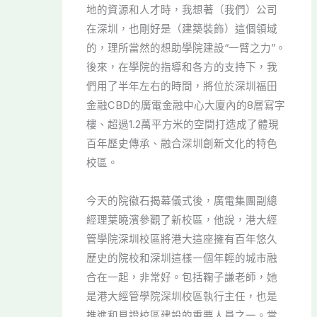
地的資源和人才時，我想著（我們）公司
在深圳，也剛好是（建築裝飾）這個領域
的，理所當然的想助學院建設“一臂之力”。
後來，在學院的指導和各方的支持下，我
們用了半年左右的時間，將位於深圳福田
金融CBD的廣電金融中心大廈內的8層寫字
樓、超過1.2萬平方米的空間打造成了體現
百年歷史傳承、融合深圳創新文化的特色
校區。
今天的院徽石揭幕儀式後，廣電集團副總
經理葉曉濱參觀了新校區，他說，港大經
管學院深圳校區將港大這座擁有百年悠久
歷史的院校和深圳這樣一個年輕的城市融
合在一起，非常好。包括鞠子謙老師，她
是港大經管學院深圳校區執行主任，也是
推進和見證校區建設的重要人員之一。當