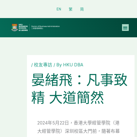
Skip
EN
繁
简
to
content
/
校友專訪
/ By
HKU DBA
晏緒飛：凡事致
精 大道簡然
2024年5月22日，香港大學經管學院（港
大經管學院）深圳校區大門前，隨著布幕