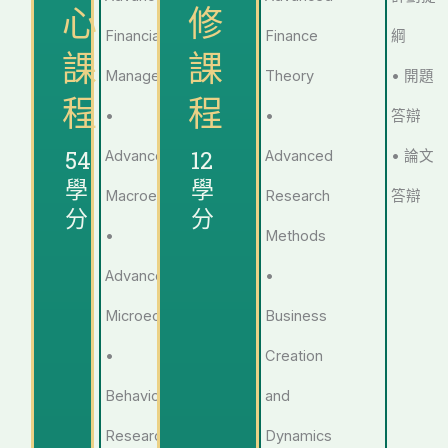
心
修
Financial
Finance
綱
課
課
Management
Theory
• 開題
程
程
•
•
答辯
54
12
Advanced
Advanced
• 論文
學
學
Macroeconomics
Research
答辯
分
分
•
Methods
Advanced
•
Microeconomics
Business
•
Creation
Behavioral
and
Research
Dynamics