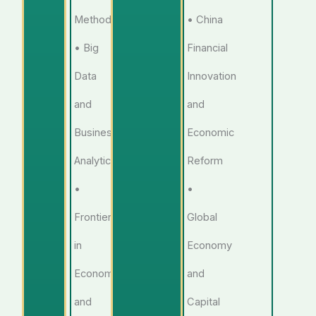
Methods
• China
• Big
Financial
Data
Innovation
and
and
Business
Economic
Analytics
Reform
•
•
Frontiers
Global
in
Economy
Economics
and
and
Capital