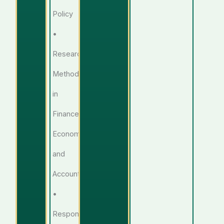
Policy
•
Research
Methods
in
Finance,
Economics
and
Accounting
•
Responsible