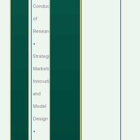
Conduct
of
Research
•
Strategic
Marketing
Innovation
and
Model
Design
•