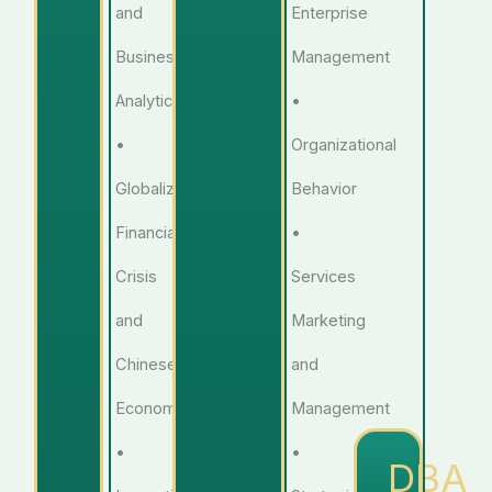
and
Enterprise
Business
Management
Analytics
•
•
Organizational
Globalization,
Behavior
Financial
•
Crisis
Services
and
Marketing
Chinese
and
Economy
Management
•
•
DBA