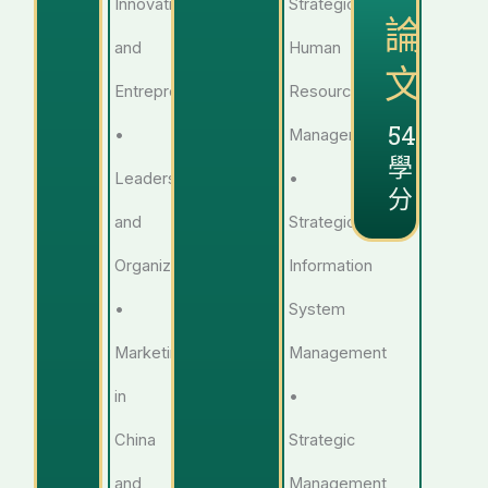
Innovation
Strategic
論
and
Human
文
Entrepreneurship
Resource
54
•
Management
學
Leadership
•
分
and
Strategic
Organization
Information
•
System
Marketing
Management
in
•
China
Strategic
and
Management