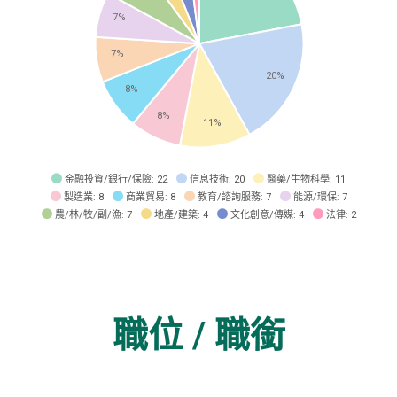
7%
7%
20%
8%
8%
11%
金融投資/銀行/保險
: 22
信息技術
: 20
醫藥/生物科學
: 11
製造業
: 8
商業貿易
: 8
教育/諮詢服務
: 7
能源/環保
: 7
農/林/牧/副/漁
: 7
地產/建築
: 4
文化創意/傳媒
: 4
法律
: 2
職位 / 職銜