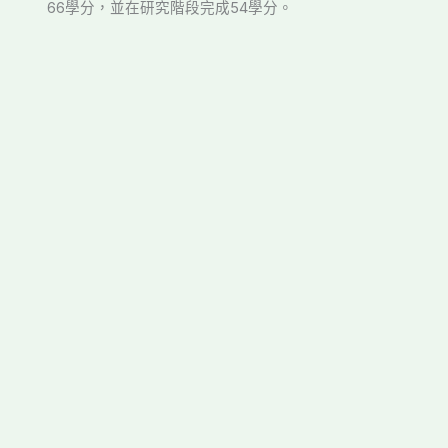
66學分，並在研究階段完成54學分。