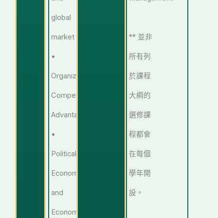
global
market
** 並非
•
所有列
Organizing
於課程
Competitive
大綱的
Advantages
選修課
•
程都會
Political
在每個
Economy
學年開
and
設。
Economic