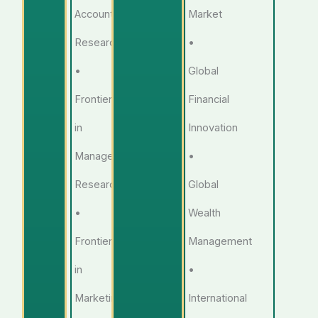
Accounting
Market
Research
•
•
Global
Frontiers
Financial
in
Innovation
Management
•
Research
Global
•
Wealth
Frontiers
Management
in
•
Marketing
International