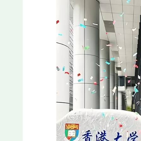
晏
绪
飞：
凡
事
致
精
大
道
简
然