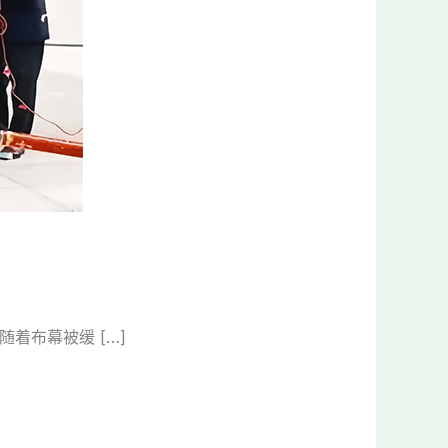
着布幕被缓 […]